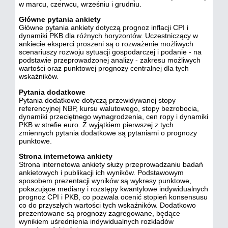
w marcu, czerwcu, wrześniu i grudniu.
Główne pytania ankiety
Główne pytania ankiety dotyczą prognoz inflacji CPI i
dynamiki PKB dla różnych horyzontów. Uczestniczący w
ankiecie eksperci proszeni są o rozważenie możliwych
scenariuszy rozwoju sytuacji gospodarczej i podanie - na
podstawie przeprowadzonej analizy - zakresu możliwych
wartości oraz punktowej prognozy centralnej dla tych
wskaźników.
Pytania dodatkowe
Pytania dodatkowe dotyczą przewidywanej stopy
referencyjnej NBP, kursu walutowego, stopy bezrobocia,
dynamiki przeciętnego wynagrodzenia, cen ropy i dynamiki
PKB w strefie euro. Z wyjątkiem pierwszej z tych
zmiennych pytania dodatkowe są pytaniami o prognozy
punktowe.
Strona internetowa ankiety
Strona internetowa ankiety służy przeprowadzaniu badań
ankietowych i publikacji ich wyników. Podstawowym
sposobem prezentacji wyników są wykresy punktowe,
pokazujące mediany i rozstępy kwantylowe indywidualnych
prognoz CPI i PKB, co pozwala ocenić stopień konsensusu
co do przyszłych wartości tych wskaźników. Dodatkowo
prezentowane są prognozy zagregowane, będące
wynikiem uśrednienia indywidualnych rozkładów